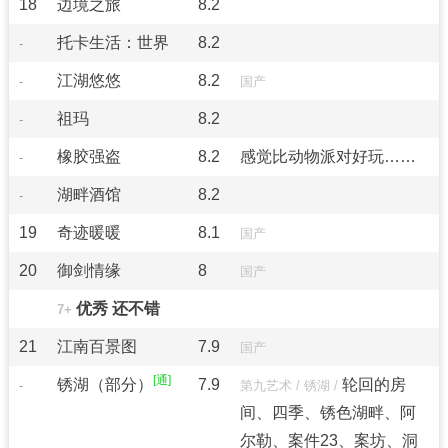
18
边境之旅
8.2
托卡生活：世界
8.2
-
江湖悠悠
8.2
-
国产
祖玛
8.2
-
橡胶强盗
8.2
感觉比动物派对好玩……
-
湖畔酒馆
8.2
-
19
奇迹暖暖
8.1
国产
20
御剑情缘
8
国产
优秀 还不错
7+
21
江南百景图
7.9
国产
锈湖（部分）
7.9
轮回的房
-
第九艺术
/
锈湖
/
间、四季、锈色湖畔、阿
尔勒、案件23、案坊、洞