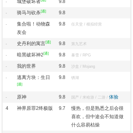
城堡破坏者
9.8
-
骑马与砍杀
9.8
-
集合啦！动物森
9.8
-
任天堂
/
模拟经营
友会
史丹利的寓言
9.8
-
第九艺术
暗黑破坏神2
9.8
-
暴雪
/
RPG
我的世界
9.8
-
沙盒
/
Mojang
逃离方块：生日
9.8
-
锈湖
原神
9.8
体验
-
国产
/
米哈游
/
二游
/
4
神界原罪2终极版
9.7
慢热，但是熟悉之后会很
喜欢，但中途会不知道做
什么容易枯燥