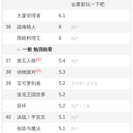
会重新玩一下吧
大厦管理者
6.1
-
36
战魂铭人
6
国产
黑暗料理王
6
-
国产
一般 勉强能看
5+
37
第五人格
5.4
国产
38
动物派对
5.3
39
宝可梦剑盾
5.2
宝可梦
/
任天堂
洛克王国世界
5.2
-
异环
5.2
-
国产
/
二游
40
决战！平安京
5.1
国产
创造与魔法
5.1
-
国产