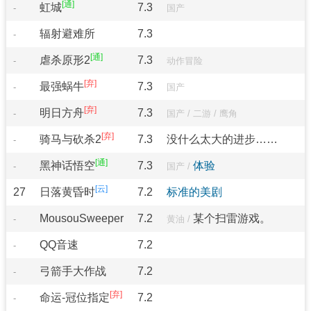
虹城
7.3
-
国产
辐射避难所
7.3
-
虐杀原形2
7.3
-
动作冒险
最强蜗牛
7.3
-
国产
明日方舟
7.3
-
国产
/
二游
/
鹰角
骑马与砍杀2
7.3
没什么太大的进步……
-
黑神话悟空
7.3
体验
-
国产
/
27
日落黄昏时
7.2
标准的美剧
MousouSweeper
7.2
某个扫雷游戏。
-
黄油
/
QQ音速
7.2
-
弓箭手大作战
7.2
-
命运-冠位指定
7.2
-