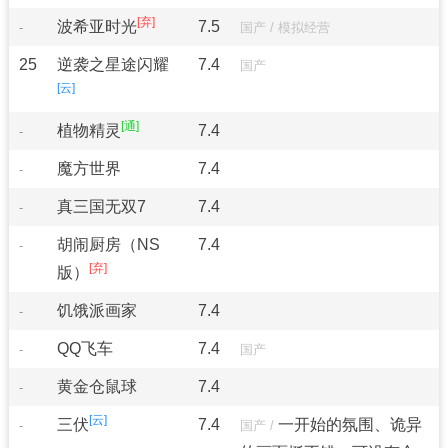
波希亚时光
7.5
-
国产
/
模拟经营
25
逆袭之星途闪耀
7.4
国产
植物精灵
7.4
-
魔方世界
7.4
-
真三国无双7
7.4
-
胡闹厨房（NS
7.4
-
版）
饥饿派画家
7.4
-
QQ飞车
7.4
-
国产
黄金仓鼠球
7.4
-
三伏
7.4
一开始的氛围、诡异
-
国产
/