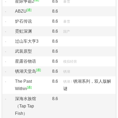
星际争霸2
8.6
-
暴雪
ABZU
8.6
-
炉石传说
8.6
-
暴雪
霓虹深渊
8.6
-
国产
过山车大亨3
8.6
-
武装原型
8.6
-
星露谷物语
8.6
-
模拟经营
锈湖天堂岛
8.6
-
锈湖
The Past
8.6
锈湖系列，双人版解
-
锈湖
/
Within
谜
深海水族馆
8.6
-
（Tap Tap
Fish）