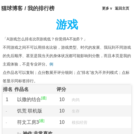
猫球博客
/
我的排行榜
更多 v
返回主页
游戏
「A游戏怎么排名比B游戏低？你觉得A不如B？」
不同游戏之间不可以用排名比较，游戏类型、时代的发展、我玩到不同游戏
的先后顺序、甚至是我当天的身体状况都可能影响到分数，而且本页是我的
主观体验，不是专业评分。
例
点作品名可以复制；点分数展开评分细则；点“排名”改为不并列模式；点标
签显示同标签排行。
排名
作品名
评分
1
以撒的结合
10
肉鸽
饥荒 联机版
10
-
生存
符文工房3
10
-
模拟经营
神作 非常喜欢
9+