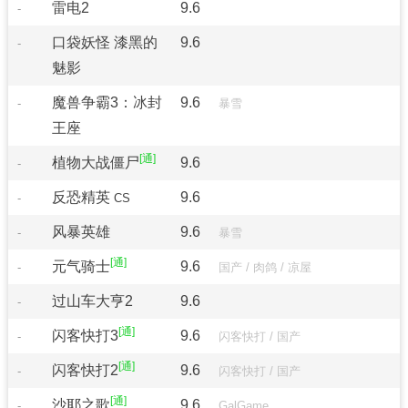
雷电2
9.6
-
口袋妖怪 漆黑的
9.6
-
魅影
魔兽争霸3：冰封
9.6
-
暴雪
王座
植物大战僵尸
9.6
-
反恐精英
9.6
-
CS
风暴英雄
9.6
-
暴雪
元气骑士
9.6
-
国产
/
肉鸽
/
凉屋
过山车大亨2
9.6
-
闪客快打3
9.6
-
闪客快打
/
国产
闪客快打2
9.6
-
闪客快打
/
国产
沙耶之歌
9.6
-
GalGame