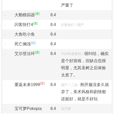
严重了
大鹅模拟器
8.4
-
闪客快打4
8.4
-
闪客快打
/
国产
大鱼吃小鱼
8.4
-
死亡搁浅
8.4
-
艾尔登法环
8.4
很纠结，确实
-
TGA年度最佳
/
是个好游戏，但缺点也很
明显，尤其圣树之后体验
太差了。
重返未来1999
8.4
刚开服没多久就
-
国产
/
二游
/
弃了，美术风格和剧情都
还挺好，就是不好玩
宝可梦Pokopia
8.4
-
宝可梦