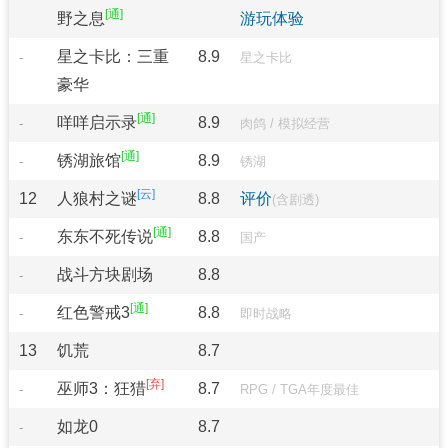
野之息
游玩体验
星之卡比：三重
8.9
-
星之卡比
豪华
咩咩启示录
8.9
-
肉鸽
/
模拟经营
锈湖旅馆
8.9
-
锈湖
12
人狼村之谜
8.8
评价
(含剧透)
东东不死传说
8.8
-
国产
战斗方块剧场
8.8
-
红色警戒3
8.8
-
即时战略
13
饥荒
8.7
巫师3：狂猎
8.7
-
RPG
/
TGA年度最佳
如龙0
8.7
-