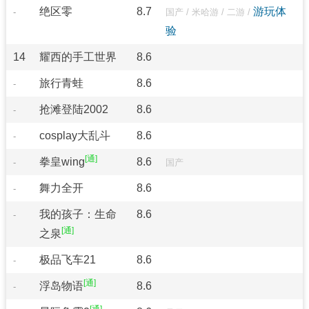
绝区零
8.7
游玩体
-
国产
/
米哈游
/
二游
/
验
14
耀西的手工世界
8.6
旅行青蛙
8.6
-
抢滩登陆2002
8.6
-
cosplay大乱斗
8.6
-
拳皇wing
8.6
-
国产
舞力全开
8.6
-
我的孩子：生命
8.6
-
之泉
极品飞车21
8.6
-
浮岛物语
8.6
-