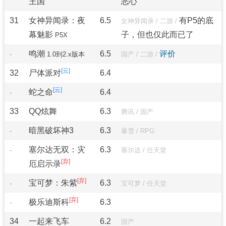
王国
恶心
31
女神异闻录：夜
6.5
有P5的底
女神异闻录
/
二游
/
幕魅影
子，但也仅此而已了
P5X
鸣潮
6.5
评价
-
1.0到2.x版本
国产
/
二游
/
32
尸体派对
6.4
蛇之命
6.4
-
33
QQ炫舞
6.3
腾讯
/
国产
暗黑破坏神3
6.3
-
暴雪
/
RPG
塞尔达无双：灾
6.3
-
塞尔达
/
任天堂
厄启示录
宝可梦：朱紫
6.3
-
宝可梦
/
任天堂
极乐迪斯科
6.3
-
34
一起来飞车
6.2
国产