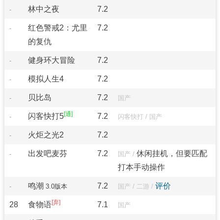
林中之夜
7.2
-
红色警戒2：尤里
7.2
-
的复仇
健身环大冒险
7.2
-
模拟人生4
7.2
-
贝比岛
7.2
-
国产
闪客快打5
7.2
-
闪客快打
/
国产
火炬之光2
7.2
-
出发吧麦芬
7.2
休闲挂机，但要匹配
-
国产
/
打本手动操作
鸣潮
7.2
评价
-
3.0版本
国产
/
二游
/
28
食物语
7.1
国产