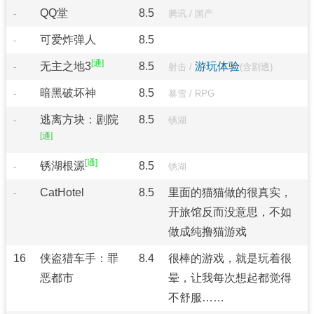
QQ堂
8.5
-
腾讯
/
国产
可爱炸弹人
8.5
-
无主之地3
8.5
游玩体验
-
射击
/
(含剧透)
暗黑破坏神
8.5
-
暴雪
/
RPG
逃离方块：剧院
8.5
-
锈湖
锈湖根源
8.5
-
锈湖
CatHotel
8.5
里面的猫猫做的很真实，
-
开旅馆反而没意思，不如
做成纯撸猫游戏
16
侠盗猎车手：罪
8.4
很棒的游戏，就是玩着很
恶都市
晕，让我每次想起都觉得
不舒服……