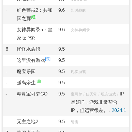
红色警戒2：共和
9.6
-
即时战略
国之辉
女神异闻录5：皇
9.6
-
女神异闻录
家版
P5R
6
怪怪水族馆
9.5
这里没有游戏
9.5
-
魔宝乐园
9.5
-
现实游戏
孤岛余生
9.5
-
精灵宝可梦GO
9.5
IP
-
宝可梦
/
任天堂
/
现实游戏
/
是好IP，游戏非常契合
IP，但运营很差。
2024.1
/
无主之地2
9.5
-
射击