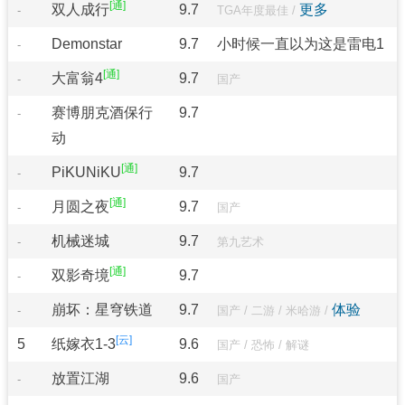
双人成行
9.7
更多
-
TGA年度最佳
/
Demonstar
9.7
小时候一直以为这是雷电1
-
大富翁4
9.7
-
国产
赛博朋克酒保行
9.7
-
动
PiKUNiKU
9.7
-
月圆之夜
9.7
-
国产
机械迷城
9.7
-
第九艺术
双影奇境
9.7
-
崩坏：星穹铁道
9.7
体验
-
国产
/
二游
/
米哈游
/
5
纸嫁衣1-3
9.6
国产
/
恐怖
/
解谜
放置江湖
9.6
-
国产