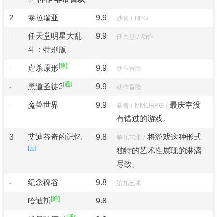
2
泰拉瑞亚
9.9
沙盒
/
RPG
任天堂明星大乱
9.9
-
任天堂
/
动作
斗：特别版
虐杀原形
9.9
-
动作冒险
黑道圣徒3
9.9
-
动作冒险
魔兽世界
9.9
最庆幸没
-
暴雪
/
MMORPG
/
有错过的游戏。
3
艾迪芬奇的记忆
9.8
将游戏这种形式
第九艺术
/
独特的艺术性展现的淋漓
尽致。
纪念碑谷
9.8
-
第九艺术
哈迪斯
9.8
-