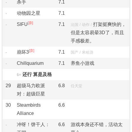
杀手
7.1
-
动物园之星
7.1
-
SIFU
7.1
打架挺爽快的，
-
法国
/
动作
/
但是太容易晕3D了，而且
手感极差。
崩坏3
7.1
-
国产
/
米哈游
Chillquarium
7.1
养鱼小游戏
-
还行 算是及格
6+
29
超级马力欧派
6.8
任天堂
对：超级巨星
30
Steambirds
6.6
Alliance
冲呀！饼干人：
6.6
游戏本身还不错，活动太
-