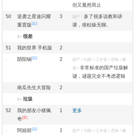
但又戛然而止
50
逆袭之星途闪耀
3
多了很多说教和讲
国产
/
重置版
课，很枯燥无聊。
很差
2+
51
我的世界 手机版
2
阴阳锅
2
-
国产
/
勾陈一工作室
/
恐怖
/
解
非常标准的国产垃圾解
谜
/
谜，谜题完全不考虑逻辑
南瓜先生大冒险
2
-
垃圾
1+
52
我的朋友小猪佩
1
更多
奇
阿姐鼓
1
-
国产
/
勾陈一工作室
/
恐怖
/
解