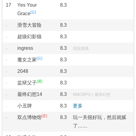
17
Yes Your
8.3
Grace
滑雪大冒险
8.3
-
超级幻影猫
8.3
-
ingress
8.3
-
现实游戏
魔女之家
8.3
-
2048
8.3
-
监狱父子
8.3
-
最终幻想14
8.3
-
MMORPG
/
最终幻想
小丑牌
8.3
更多
-
双点博物馆
8.3
玩一关很好玩，然后就腻
-
了……