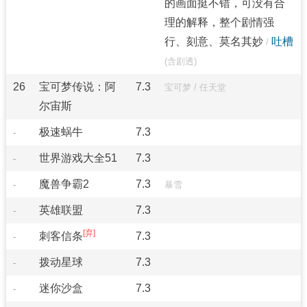
的画面挺不错，可没有合
理的解释，整个剧情强
行、刻意、莫名其妙
吐槽
/
(含剧透)
26
宝可梦传说：阿
7.3
宝可梦
/
任天堂
尔宙斯
极速蜗牛
7.3
-
世界游戏大全51
7.3
-
魔兽争霸2
7.3
-
暴雪
英雄联盟
7.3
-
刺客信条
7.3
-
拨动星球
7.3
-
迷你沙盒
7.3
-