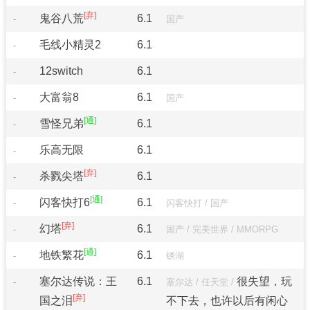
鬼谷八荒
6.1
-
国产
毛线小精灵2
6.1
-
12switch
6.1
-
大富翁8
6.1
-
国产
雪怪兄弟
6.1
-
乐高无限
6.1
-
杀戮尖塔
6.1
-
闪客快打6
6.1
-
闪客快打
/
国产
幻塔
6.1
-
国产
/
完美世界
/
MMORPG
地铁繁花
6.1
-
锈湖
塞尔达传说：王
6.1
很失望，玩
-
塞尔达
/
任天堂
/
国之泪
不下去，也许以后有闲心