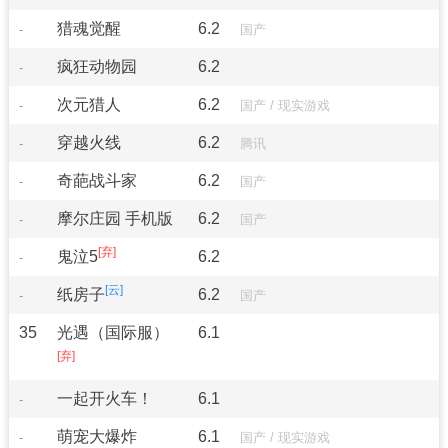
猎魂觉醒
6.2
-
国产
疯狂动物园
6.2
-
次元猎人
6.2
-
国产
/
现实游戏
穿越火线
6.2
-
腾讯
奇葩战斗家
6.2
-
国产
摩尔庄园 手机版
6.2
-
国产
鬼泣5
6.2
-
纸房子
6.2
-
国产
35
光遇（国际服）
6.1
一起开火车！
6.1
-
萌宠大爆炸
6.1
-
国产
/
现实游戏