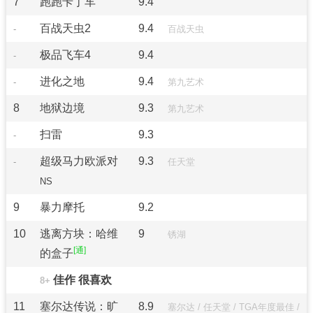
7
跑跑卡丁车
9.4
百战天虫2
9.4
-
百战天虫
极品飞车4
9.4
-
进化之地
9.4
-
第九艺术
8
地狱边境
9.3
第九艺术
扫雷
9.3
-
超级马力欧派对
9.3
-
任天堂
NS
9
暴力摩托
9.2
10
逃离方块：哈维
9
锈湖
的盒子
佳作 很喜欢
8+
11
塞尔达传说：旷
8.9
塞尔达
/
任天堂
/
TGA年度最佳
/