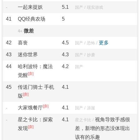
一起来捉妖
5.1
-
国产
/
现实游戏
41
QQ经典农场
5
微差
4+
42
喜丧
4.5
更多
国产
/
恐怖
/
43
迷你世界
4.3
国产
/
抄袭
44
哈利波特：魔法
4.2
国产
觉醒
45
传送门骑士 手机
4.1
版
大家饿餐厅
4.1
-
国产
/
凉屋
星之卡比：探索
4.1
视角导致手感很
-
星之卡比
/
发现
差，新增的形态没体现出
该有的乐趣