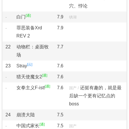
穴、悖论
白门
7.9
-
锈湖
罪恶装备Xrd
7.9
-
REV 2
22
动物栏：桌面牧
7.7
场
23
Stray
7.6
猎天使魔女2
7.6
-
女拳主义F-ist!
7.6
还挺有趣的，就是最
-
国产
/
后缺一个更有记忆点的
boss
24
崩溃大陆
7.5
中国式家长
7.5
-
国产