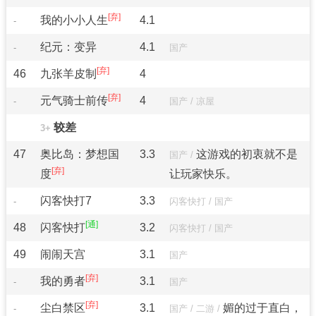
我的小小人生
4.1
-
纪元：变异
4.1
-
国产
46
九张羊皮制
4
元气骑士前传
4
-
国产
/
凉屋
较差
3+
47
奥比岛：梦想国
3.3
这游戏的初衷就不是
国产
/
度
让玩家快乐。
闪客快打7
3.3
-
闪客快打
/
国产
48
闪客快打
3.2
闪客快打
/
国产
49
闹闹天宫
3.1
国产
我的勇者
3.1
-
国产
尘白禁区
3.1
媚的过于直白，
-
国产
/
二游
/