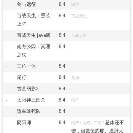
剑与远征
8.4
-
国产
百战天虫：重装
8.4
-
百战天虫
上阵
百战天虫 java版
8.4
-
百战天虫
南方公园：真理
8.4
-
之杖
三位一体
8.4
-
尾行
8.4
-
黄油
古墓丽影3
8.4
-
太阳神三国杀
8.4
-
国产
盟军敢死队
8.4
-
阴阳师
8.4
总体还不
-
国产
/
网易
/
二游
/
错，但数值膨胀、逼肝太