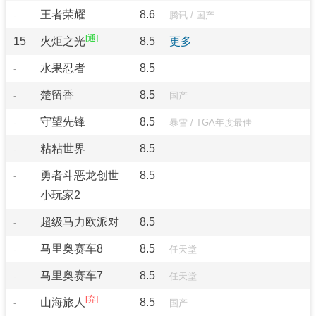
王者荣耀
8.6
-
腾讯
/
国产
15
火炬之光
8.5
更多
水果忍者
8.5
-
楚留香
8.5
-
国产
守望先锋
8.5
-
暴雪
/
TGA年度最佳
粘粘世界
8.5
-
勇者斗恶龙创世
8.5
-
小玩家2
超级马力欧派对
8.5
-
马里奥赛车8
8.5
-
任天堂
马里奥赛车7
8.5
-
任天堂
山海旅人
8.5
-
国产