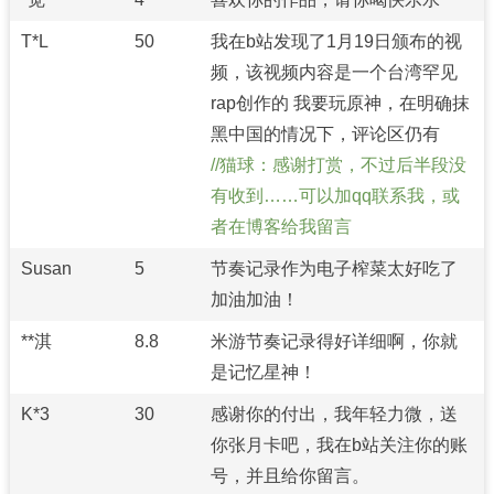
T*L
50
我在b站发现了1月19日颁布的视
频，该视频内容是一个台湾罕见
rap创作的 我要玩原神，在明确抹
黑中国的情况下，评论区仍有
猫球：感谢打赏，不过后半段没
有收到……可以加qq联系我，或
者在博客给我留言
Susan
5
节奏记录作为电子榨菜太好吃了
加油加油！
**淇
8.8
米游节奏记录得好详细啊，你就
是记忆星神！
K*3
30
感谢你的付出，我年轻力微，送
你张月卡吧，我在b站关注你的账
号，并且给你留言。