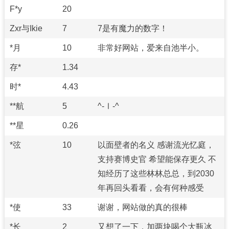
F*y
20
Zxr与Ikie
7
7是有魔力的数字！
*月
10
非常好网站，爱来自池半小。
存*
1.34
时*
4.43
**航
5
^-Ⅰ-^
**星
0.26
*弦
10
以面壁者的名义 感谢流光忆庭，
支持赛博史官 希望能保存更久 不
知经历了这些林林总总，到2030
年再回头看看，会有何种感受
*使
33
谢谢，网站做的真的很棒
*长
2
又想了一下，加两块喝个大瓶冰