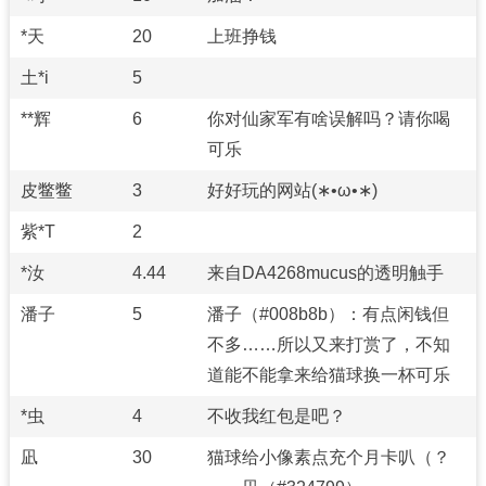
*天
20
上班挣钱
土*i
5
**辉
6
你对仙家军有啥误解吗？请你喝
可乐
皮鳖鳖
3
好好玩的网站(∗•ω•∗)
紫*T
2
*汝
4.44
来自DA4268mucus的透明触手
潘子
5
潘子（#008b8b）：有点闲钱但
不多……所以又来打赏了，不知
道能不能拿来给猫球换一杯可乐
*虫
4
不收我红包是吧？
凪
30
猫球给小像素点充个月卡叭（？