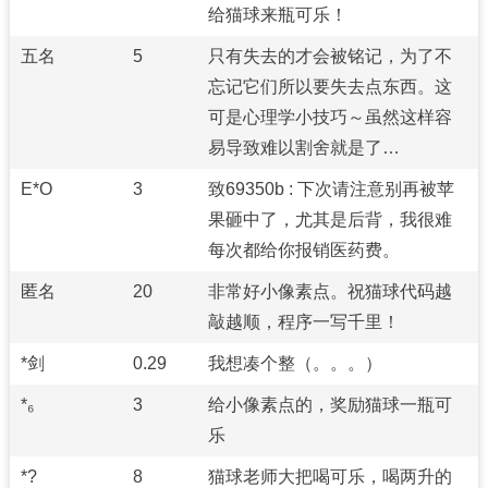
给猫球来瓶可乐！
五名
5
只有失去的才会被铭记，为了不
忘记它们所以要失去点东西。这
可是心理学小技巧～虽然这样容
易导致难以割舍就是了…
E*O
3
致69350b : 下次请注意别再被苹
果砸中了，尤其是后背，我很难
每次都给你报销医药费。
匿名
20
非常好小像素点。祝猫球代码越
敲越顺，程序一写千里！
*剑
0.29
我想凑个整（。。。）
*₆
3
给小像素点的，奖励猫球一瓶可
乐
*?
8
猫球老师大把喝可乐，喝两升的