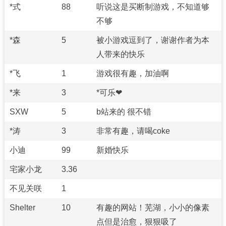
*式
88
听说这是买断制游戏，不知道够
不够
*森
5
被小游戏逗到了，谢谢作者为本
人带来的快乐
*飞
1
游戏很有趣，加油啊
*来
3
*可乐❤
SXW
5
b站来的 很不错
*涛
3
非常有趣，请喝coke
小迪
99
新婚快乐
宅家小龙
3.36
不见关咲
1
Shelter
10
有趣的网站！芜湖，小小的像素
点但是治愈，狠狠吸了