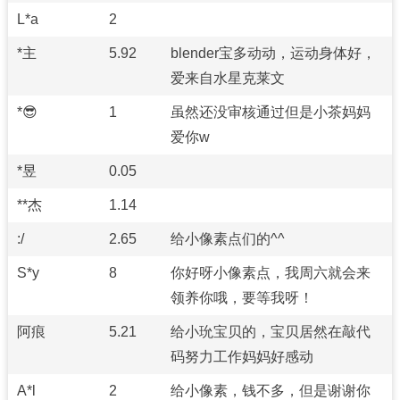
L*a
2
*主
5.92
blender宝多动动，运动身体好，
爱来自水星克莱文
*😎
1
虽然还没审核通过但是小茶妈妈
爱你w
*昱
0.05
**杰
1.14
:/
2.65
给小像素点们的^^
S*y
8
你好呀小像素点，我周六就会来
领养你哦，要等我呀！
阿痕
5.21
给小玧宝贝的，宝贝居然在敲代
码努力工作妈妈好感动
A*l
2
给小像素，钱不多，但是谢谢你