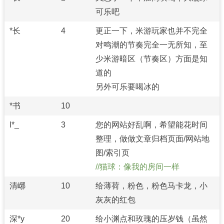
可乐吧
*长
4
更正一下，米游玩家也并不完全
对鸣潮的节奏完全一无所知，至
少米游暗区（节奏区）方面是知
道的
另外可乐要喝冰的
*书
10
l*_
3
您的网站好乱啊，希望能花时间
整理，做做文章归档页面/网站地
图/索引页
猫球：像我的房间一样
清峫
10
给薄荷，粉色，粉色马卡龙，小
灰灰的红包
深*y
20
给小渊点和玫瑰的压岁钱（虽然