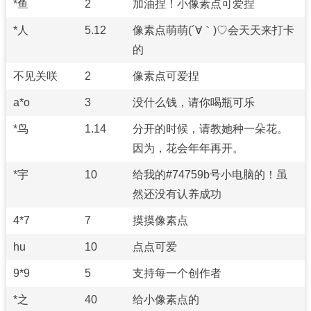
*鱼
2
加油捏！小像素点可爱捏
*人
5.12
像素点萌萌(´∀｀)♡会天天来打卡
的
不见关咲
2
像素点可爱捏
a*o
3
没什么钱，请你喝瓶可乐
*鸟
1.14
分开的时候，请教她种一朵花。
因为，花会年年再开。
*宇
10
给我的#74759b号小电脑的！虽
然还没有认养成功
4*7
7
摸摸像素点
hu
10
点点可爱
9*9
5
支持每一个创作者
*之
40
给小像素点的