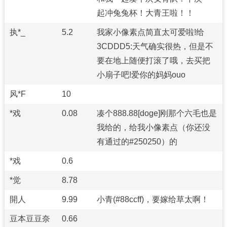
起冲兔兔杯！大青王啦！！
执*_
5.2
我家小像素点简直太可爱啦!给
3CDDD5:天气确实很热，但是不
要在地上随便打滚了哦，去买把
小扇子吧!爱你的妈妈ouo
风*F
10
*戏
0.08
凑个888.88[doge]刚那个六毛也是
我给的，给我小像素点（你还没
有通过的#250250）的
*戏
0.6
*觉
8.78
開人
9.99
小青(#88ccff)，要嫁给草太啊！
豆本豆豆奈
0.66