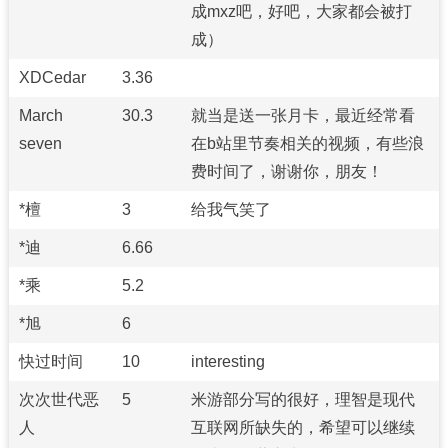
成mxz吧，好吧，大家都会被打
成）
XDCedar
3.36
March
30.3
就当是送一张月卡，最近经常看
seven
在b站里节奏相关的视频，有些浪
费时间了，谢谢你，朋友！
*檀
3
给我气笑了
*迪
6.66
*乘
5.2
*旭
6
快过时间
10
interesting
次次世代恶
5
米游部分写的很好，理智是现代
人
互联网所缺失的，希望可以继续