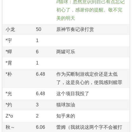
猫球：忽然意识到自己有点忘记
初心了，感谢你的提醒。敬不完
美的明天
小龙
50
原神节奏记录打赏
*宇
1
*蟬
6
两罐可乐
*霄
1
*朴
6.48
作为买断制游戏定价还是太低
了，这是良心的，使我感到赎罪
*光
6.48
这个项目我投了
*灼
3
猫球加油
Z*o
2
知乎来的
秋～
6.06
蕾姆（我就说这两个字不会被打