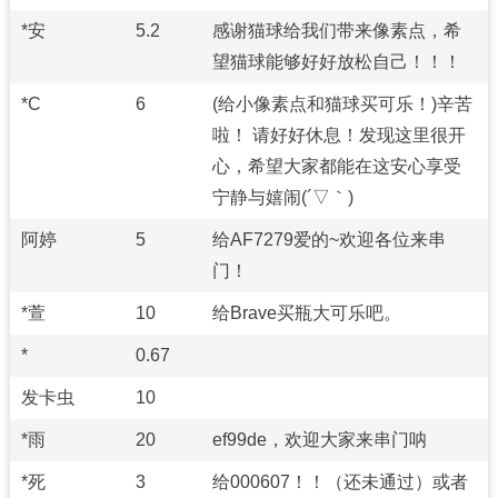
*安
5.2
感谢猫球给我们带来像素点，希
望猫球能够好好放松自己！！！
*C
6
(给小像素点和猫球买可乐！)辛苦
啦！ 请好好休息！发现这里很开
心，希望大家都能在这安心享受
宁静与嬉闹(´▽｀)
阿婷
5
给AF7279爱的~欢迎各位来串
门！
*萱
10
给Brave买瓶大可乐吧。
*
0.67
发卡虫
10
*雨
20
ef99de，欢迎大家来串门呐
*死
3
给000607！！（还未通过）或者