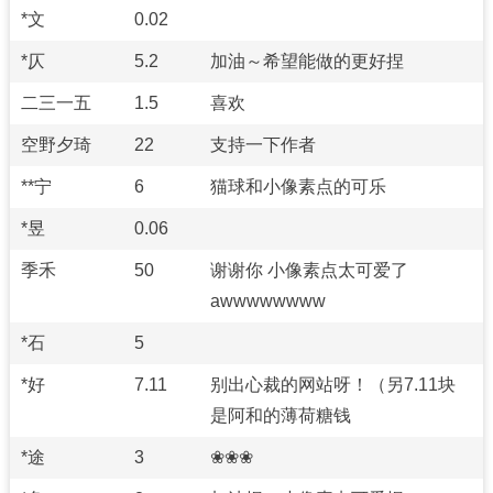
*文
0.02
*仄
5.2
加油～希望能做的更好捏
二三一五
1.5
喜欢
空野夕琦
22
支持一下作者
**宁
6
猫球和小像素点的可乐
*昱
0.06
季禾
50
谢谢你 小像素点太可爱了
awwwwwwww
*石
5
*好
7.11
别出心裁的网站呀！（另7.11块
是阿和的薄荷糖钱
*途
3
❀❀❀