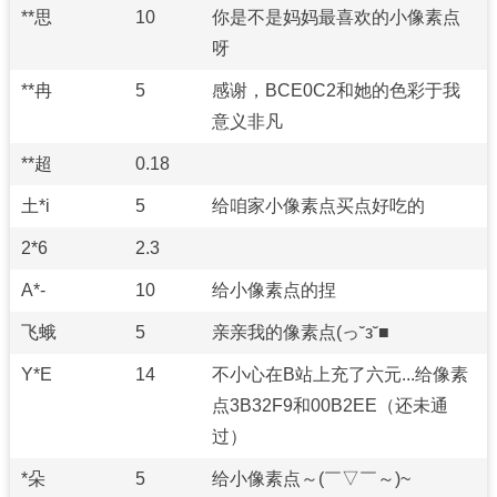
**思
10
你是不是妈妈最喜欢的小像素点
呀
**冉
5
感谢，BCE0C2和她的色彩于我
意义非凡
**超
0.18
土*i
5
给咱家小像素点买点好吃的
2*6
2.3
A*-
10
给小像素点的捏
飞蛾
5
亲亲我的像素点(っ˘з˘■
Y*E
14
不小心在B站上充了六元...给像素
点3B32F9和00B2EE（还未通
过）
*朵
5
给小像素点～(￣▽￣～)~