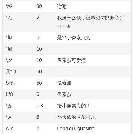
*城
99
谢谢
*ん
2
我没什么钱，但希望你能开心(⌒.
−)＝★
*旭
5
是给小像素点的
*旭
10
*乄
10
像素点可爱捏
我*Q
50
S*m
50
像素点
L*8
6
像素点
*酱
1.8
给小像素点的！
*月
6
小天依的两瓶可乐
A*n
2
Land of Equestria