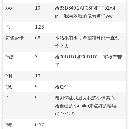
xvx
10
给63D840 2AF08F和FF51A4
的！我喜欢我的像素点们ww
r*.
1.23
符色虎卡
68
本站很有趣，希望猫球能一直创
作下去
**婕
3
给00D1D1和00D1D2，审核辛苦
了
*铜
13
*见
5
给魚仔
.*.
5
谢谢你让我遇见我的小像素点！
给自己的小chiko来点好的嘻嘻
(♡˙︶˙♡)
*糖
0.17