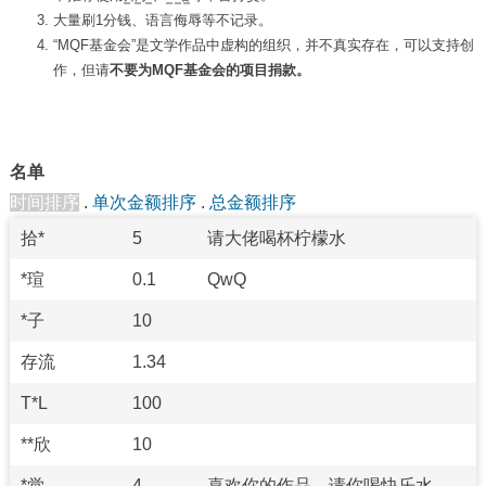
大量刷1分钱、语言侮辱等不记录。
“MQF基金会”是文学作品中虚构的组织，并不真实存在，可以支持创
作，但请
不要为MQF基金会的项目捐款。
名单
时间排序
.
单次金额排序
.
总金额排序
拾*
5
请大佬喝杯柠檬水
*瑄
0.1
QwQ
*子
10
存流
1.34
T*L
100
**欣
10
*觉
4
喜欢你的作品，请你喝快乐水