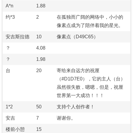
A*n
1.88
约*3
2
在孤独而广阔的网络中，小小的
像素点成为了陪伴着我的星光。
安吉斯拉德
10
像素点（D49C65）
？
4.08
？
1.98
台
20
寄给来自远方的祝厘
（#D1D7E0），它的主人（台）
虽然很失败，嗯嗯，但是，祝厘
世界第一大成功！！！
1*2
50
支持个人创作者！
安吉
7
谢谢你。
楼前小憩
15