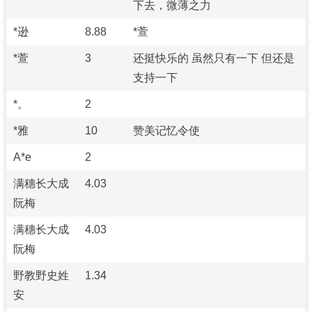
下去，微薄之力
*逊
8.88
*萱
*萱
3
​还挺快乐的 虽然只有一下 但还是
支持一下
*。
2
*雅
10
赞美记忆令使
A*e
2
满穗长大成
4.03
阮梅
满穗长大成
4.03
阮梅
野教野史姓
1.34
安