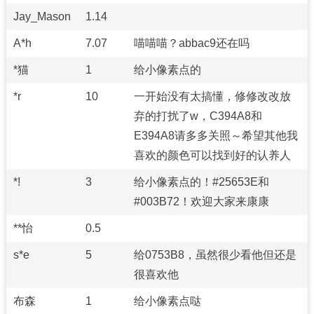
Jay_Mason
1.14
A*h
7.07
喵喵喵？abbac9还在吗
*猫
1
给小像素点的
*r
10
一开始没有太搞懂，修修改改放
弃的打扰了w，C394A8和
E394A8请多多关照～希望其他我
喜欢的颜色可以找到好的认养人
*!
3
给小像素点的！#25653E和
#003B72！欢迎大家来康康
**怡
0.5
s*e
5
给0753B8，虽然很少看他但还是
很喜欢他
布森
1
给小像素点哒