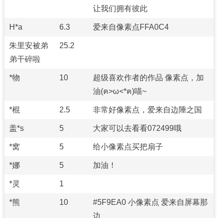
让我们拥有彼此
H*a
6.3
爱来自像素点FFA0C4
朱里安被弟
25.2
弟干碎啦
*物
10
超级喜欢作者的作品 像素点，加
油(ฅ>ω<*ฅ)喵~
*棍
2.5
非常好像素点，爱来自边陲之国
盖*s
5
大家可以去看看072499哦
*窝
5
给小像素点买把扇子
*娜
5
加油！
*灵
1
*熊
10
#5F9EA0 小像素点 爱来自屏幕那
边