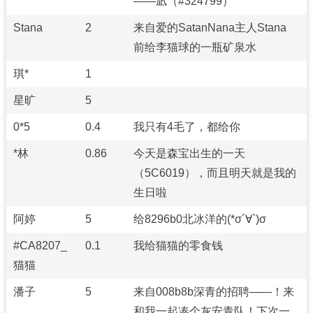
——凪（#324799）
Stana
2
来自爱的SatanNana主人Stana
前给李猫球的一瓶矿泉水
琪*
1
星旷
5
0*5
0.4
我只有4毛了，都给你
*林
0.86
今天是森宝出生的一天
（5C6019），而且明天就是我的
生日啦
阿婷
5
给8296b0北冰洋的(*σ´∀`)σ
#CA8207_
0.1
我给猫猫的零食钱
猫猫
潘子
5
来自008b8b深青的招聘——！来
和我一起凑个灰安青队！下次一