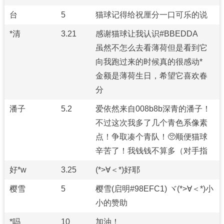
台
5
猫球记得给祝厘分一口可乐的说
*清
3.21
感谢猫球让我认识#BBEDDA
虽然不怎么去看薄荷但是看到它
向我跑过来的时候真的很感动*
金额是薄荷生日，希望它喜欢春
分
潘子
5.2
爱依然来自008b8b深青的潘子！
不过这次我多了几个青色系像素
点！争取凑个青队！🥺顺便猫球
辛苦了！我钱钱不算多（对手指
好*w
3.25
(*>∀＜*)好耶
樱雪
5
樱雪(启明#98EFC1) ヾ(*>∀＜*)小
小的赞助
*吗
10
加油！