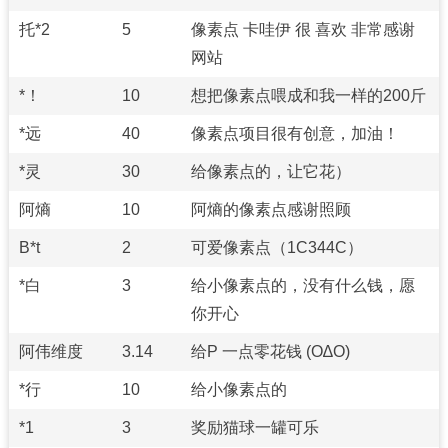
托*2
5
像素点 卡哇伊 很 喜欢 非常感谢
网站
*！
10
想把像素点喂成和我一样的200斤
*远
40
像素点项目很有创意，加油！
*灵
30
给像素点的，让它花）
阿熵
10
阿熵的像素点感谢照顾
B*t
2
可爱像素点（1C344C）
*白
3
给小像素点的，没有什么钱，愿
你开心
阿伟维度
3.14
给P 一点零花钱 (O∆O)
*行
10
给小像素点的
*1
3
奖励猫球一罐可乐