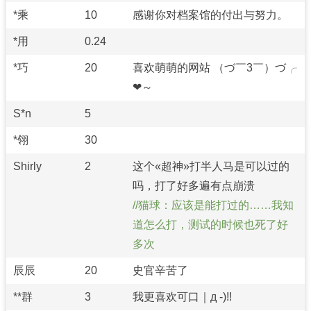
*乘
10
感谢你对档案馆的付出与努力。
*用
0.24
*巧
20
喜欢萌萌的网站 （づ￣3￣）づ╭
❤～
S*n
5
*翎
30
Shirly
2
这个«超神»打半人马是可以过的
吗，打了好多遍有点崩溃
猫球：应该是能打过的……我知
道怎么打，测试的时候也死了好
多次
辰辰
20
史官辛苦了
**群
3
我更喜欢可口｜д -)!!