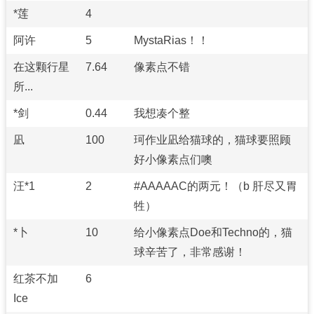
*莲
4
阿许
5
MystaRias！！
在这颗行星
7.64
像素点不错
所...
*剑
0.44
我想凑个整
凪
100
珂作业凪给猫球的，猫球要照顾
好小像素点们噢
汪*1
2
#AAAAAC的两元！（b 肝尽又胃
牲）
*卜
10
给小像素点Doe和Techno的，猫
球辛苦了，非常感谢！
红茶不加
6
Ice