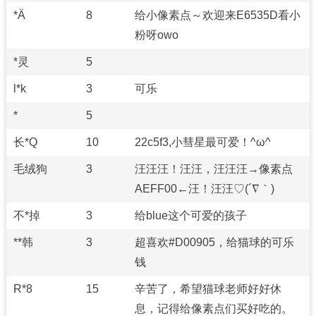
*Ä
8
给小像素点～欢迎来E6535D看小
粉呀owo
*灵
5
l*k
3
可乐
*
5
长*Q
10
22c5f3,小彗星最可爱！^ω^
毛绒狗
3
汪汪汪！汪汪，汪汪汪→像素点
AEFF00←汪！汪汪♡(´∇｀)
不*掉
3
给blue这个可爱的孩子
**韩
3
超喜欢#D00905，给猫球的可乐
钱
R*8
15
辛苦了，希望猫球老师好好休
息，记得给像素点们买好吃的。