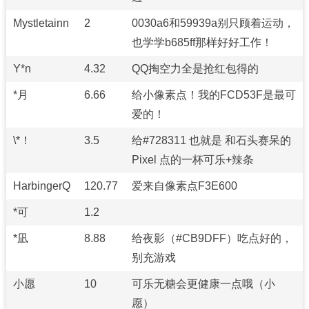
Mystletainn
2
0030a6和59939a别只顾着运动，
也学学b685ff那样好好工作！
Y*n
4.32
QQ掏空力全是抢红包得的
*月
6.66
给小像素点！我的FCD53F是最可
爱的！
\*！
3.5
给#728311 也就是 和石头赛呆的
Pixel 点的一杯可乐+辣条
HarbingerQ
120.77
爱来自像素点F3E600
*可
1.2
*凪
8.88
给夜影（#CB9DFF）吃点好的，
别充游戏
小愿
10
可乐无糖会更健康一点哦（小
愿）