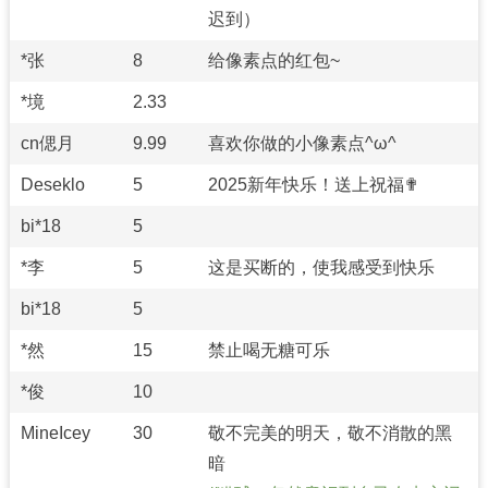
迟到）
*张
8
给像素点的红包~
*境
2.33
cn偲月
9.99
喜欢你做的小像素点^ω^
Deseklo
5
2025新年快乐！送上祝福✟
bi*18
5
*李
5
这是买断的，使我感受到快乐
bi*18
5
*然
15
禁止喝无糖可乐
*俊
10
MineIcey
30
敬不完美的明天，敬不消散的黑
暗