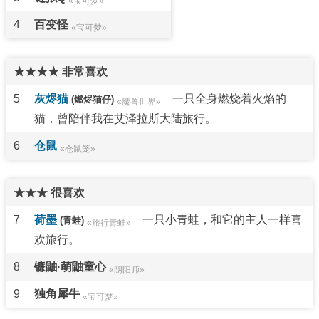
«宝可梦»
4
百变怪
«宝可梦»
★★★★ 非常喜欢
5
灰烬猫
一只全身燃烧着火焰的
(燃烬猫仔)
«魔兽世界»
猫，曾陪伴我在艾泽拉斯大陆旅行。
6
仓鼠
«仓鼠笼»
★★★ 很喜欢
7
荷墨
一只小青蛙，和它的主人一样喜
(青蛙)
«旅行青蛙»
欢旅行。
8
镰鼬·萌鼬童心
«阴阳师»
9
独角犀牛
«宝可梦»