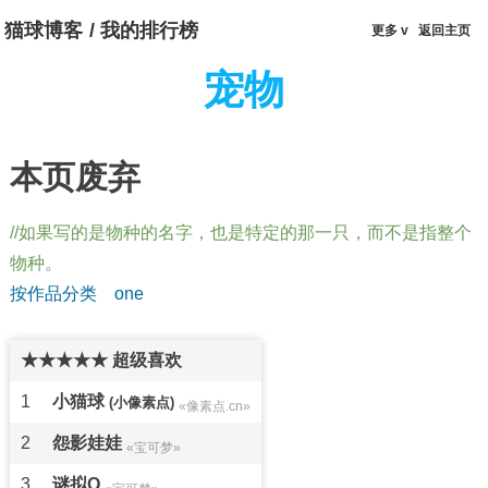
猫球博客
/
我的排行榜
更多 v
返回主页
宠物
本页废弃
如果写的是物种的名字，也是特定的那一只，而不是指整个
物种。
按作品分类
one
★★★★★ 超级喜欢
1
小猫球
(小像素点)
«像素点.cn»
2
怨影娃娃
«宝可梦»
3
谜拟Q