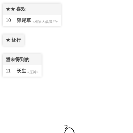
★★ 喜欢
10
猫尾草
«植物大战僵尸»
★ 还行
暂未得到的
11
长生
«原神»